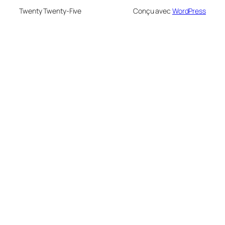
Twenty Twenty-Five
Conçu avec
WordPress