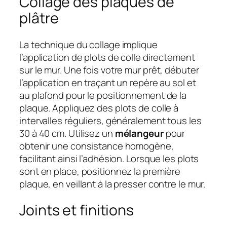
Collage des plaques de
plâtre
La technique du collage implique
l’application de plots de colle directement
sur le mur. Une fois votre mur prêt, débuter
l’application en traçant un repère au sol et
au plafond pour le positionnement de la
plaque. Appliquez des plots de colle à
intervalles réguliers, généralement tous les
30 à 40 cm. Utilisez un
mélangeur
pour
obtenir une consistance homogène,
facilitant ainsi l’adhésion. Lorsque les plots
sont en place, positionnez la première
plaque, en veillant à la presser contre le mur.
Joints et finitions