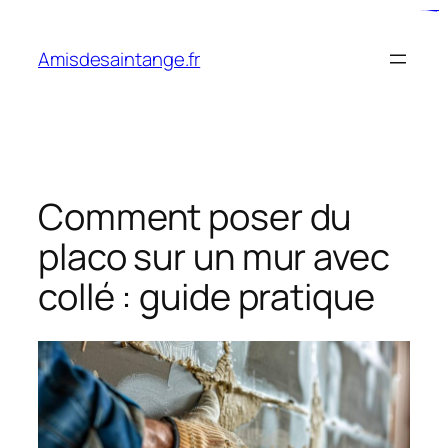
Aller
commercialpressuresonland.org
homejamesglobal.com
desasidetapa.id/profil
pafiboalemokab.org
gethighered.com
link alternatif bento4d
situs togel online
link slot terpercaya
sydney night
thepubtheatre
situs slot gacor
situs slot gacor
slot gacor hari ini
slot gacor hari ini
slot gacor hari ini
situs gacor
situs gacor
situs gacor
prowlpr.com
situs gacor
situs gacor
situs gacor
situs gacor
situs gacor
togel online
togel online
togel online
togel online
togel online
slot thailand
link slot gacor
bento4d
bento4d
bento4d
bento4d
bento4d
bento4d
bento4d
bento4d
bento4d
bento4d
slot gacor
slot gacor
slot gacor
slot gacor
slot gacor
situs togel
situs togel
situs togel
situs togel
situs togel
situs togel
slot online
slot online
situs togel
slot online
slot online
slot online
slot online
togel resmi
slot online
slot online
slot online
slot online
slot online
slot online
slot online
slot online
slot online
slot online
slot online
situs togel
situs toto
situs toto
situs slot
situs slot
slot resmi
situs slot
toto togel
situs toto
toto togel
situs slot
situs slot
situs toto
toto togel
toto togel
login toto
link gacor
situs toto
toto togel
situs toto
toto togel
slot resmi
situs toto
toto togel
situs toto
situs toto
link gacor
situs slot
situs toto
situs toto
slot resmi
situs toto
situs toto
situs toto
situs slot
situs toto
toto togel
situs toto
toto togel
toto togel
toto togel
situs slot
situs toto
situs slot
slot resmi
toto togel
slot resmi
situs slot
toto togel
slot resmi
situs slot
link gacor
situs slot
slot resmi
situs toto
slot resmi
toto togel
situs slot
situs slot
toto togel
situs toto
toto togel
situs slot
rtp slot live
toto slot
toto slot
toto slot
toto slot
toto slot
toto slot
toto slot
toto slot
toto slot
toto slot
toto slot
toto slot
toto slot
toto slot
toto slot
toto slot
toto slot
toto slot
toto slot
toto slot
toto slot
toto slot
toto slot
toto slot
toto slot
toto slot
toto slot
togel
link slot
link slot
link slot
link slot
link slot
link slot
au
Amisdesaintange.fr
contenu
Comment poser du
placo sur un mur avec
collé : guide pratique