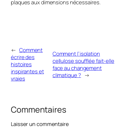
plaques aux dimensions nécessaires.
←
Comment
Comment l’isolation
écrire des
cellulose soufflée fait-elle
histoires
face au changement
inspirantes et
climatique ?
→
vraies
Commentaires
Laisser un commentaire