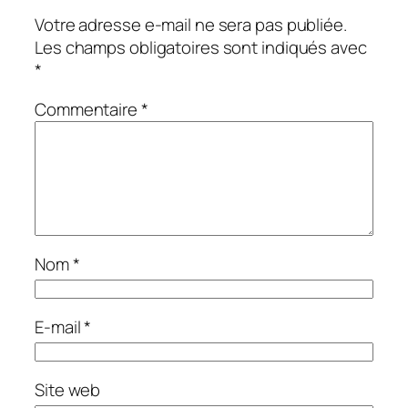
Votre adresse e-mail ne sera pas publiée.
Les champs obligatoires sont indiqués avec
*
Commentaire
*
Nom
*
E-mail
*
Site web