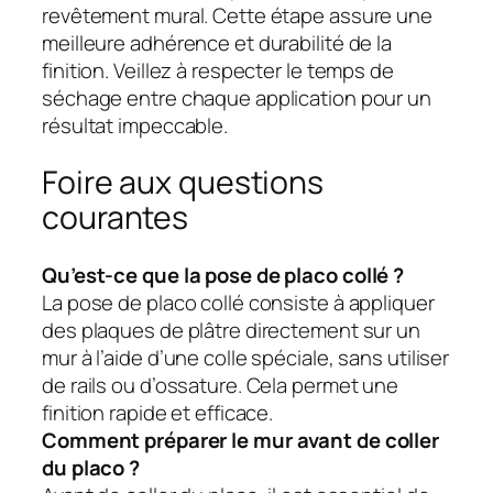
revêtement mural. Cette étape assure une
meilleure adhérence et durabilité de la
finition. Veillez à respecter le temps de
séchage entre chaque application pour un
résultat impeccable.
Foire aux questions
courantes
Qu’est-ce que la pose de placo collé ?
La pose de placo collé consiste à appliquer
des plaques de plâtre directement sur un
mur à l’aide d’une colle spéciale, sans utiliser
de rails ou d’ossature. Cela permet une
finition rapide et efficace.
Comment préparer le mur avant de coller
du placo ?