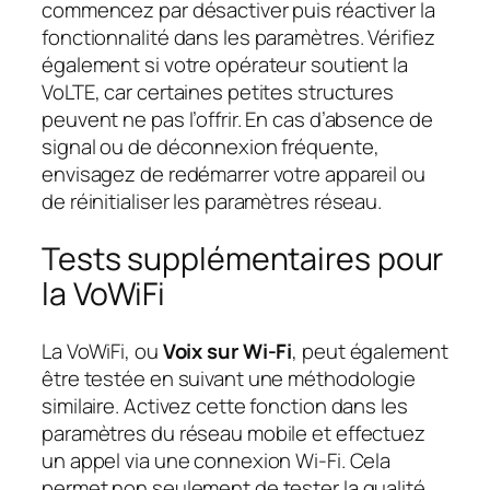
commencez par désactiver puis réactiver la
fonctionnalité dans les paramètres. Vérifiez
également si votre opérateur soutient la
VoLTE, car certaines petites structures
peuvent ne pas l’offrir. En cas d’absence de
signal ou de déconnexion fréquente,
envisagez de redémarrer votre appareil ou
de réinitialiser les paramètres réseau.
Tests supplémentaires pour
la VoWiFi
La VoWiFi, ou
Voix sur Wi-Fi
, peut également
être testée en suivant une méthodologie
similaire. Activez cette fonction dans les
paramètres du réseau mobile et effectuez
un appel via une connexion Wi-Fi. Cela
permet non seulement de tester la qualité