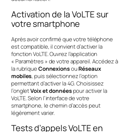
Activation de la VoLTE sur
votre smartphone
Après avoir confirmé que votre téléphone
est compatible, il convient d’activer la
fonction VoLTE. Ouvrez l’application
« Paramètres » de votre appareil. Accédez à
la rubrique
Connexions
ou
Réseaux
mobiles
, puis sélectionnez l’option
permettant d’activer la 4G. Choisissez
l’onglet
Voix et données
pour activer la
VoLTE. Selon l’interface de votre
smartphone, le chemin d’accès peut
légèrement varier.
Tests d’appels VoLTE en