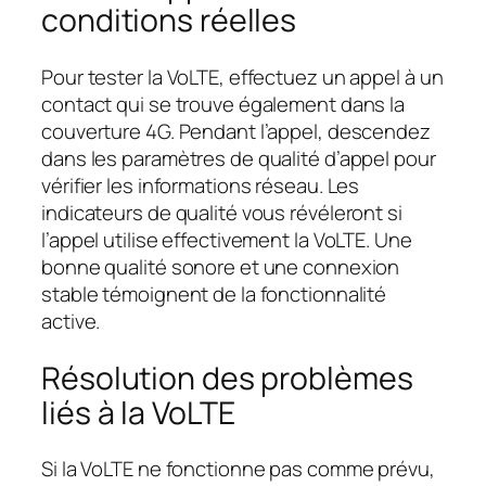
conditions réelles
Pour tester la VoLTE, effectuez un appel à un
contact qui se trouve également dans la
couverture 4G. Pendant l’appel, descendez
dans les paramètres de qualité d’appel pour
vérifier les informations réseau. Les
indicateurs de qualité vous révéleront si
l’appel utilise effectivement la VoLTE. Une
bonne qualité sonore et une connexion
stable témoignent de la fonctionnalité
active.
Résolution des problèmes
liés à la VoLTE
Si la VoLTE ne fonctionne pas comme prévu,