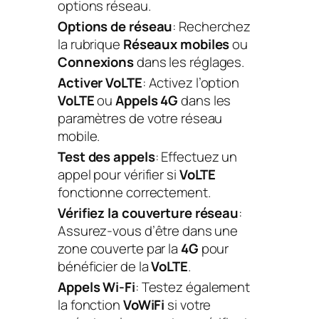
options réseau.
Options de réseau
: Recherchez
la rubrique
Réseaux mobiles
ou
Connexions
dans les réglages.
Activer VoLTE
: Activez l’option
VoLTE
ou
Appels 4G
dans les
paramètres de votre réseau
mobile.
Test des appels
: Effectuez un
appel pour vérifier si
VoLTE
fonctionne correctement.
Vérifiez la couverture réseau
:
Assurez-vous d’être dans une
zone couverte par la
4G
pour
bénéficier de la
VoLTE
.
Appels Wi-Fi
: Testez également
la fonction
VoWiFi
si votre