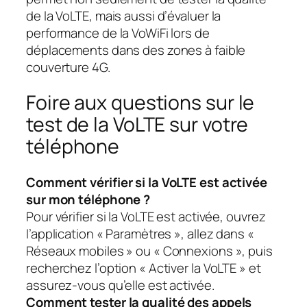
de la VoLTE, mais aussi d’évaluer la
performance de la VoWiFi lors de
déplacements dans des zones à faible
couverture 4G.
Foire aux questions sur le
test de la VoLTE sur votre
téléphone
Comment vérifier si la VoLTE est activée
sur mon téléphone ?
Pour vérifier si la VoLTE est activée, ouvrez
l’application « Paramètres », allez dans «
Réseaux mobiles » ou « Connexions », puis
recherchez l’option « Activer la VoLTE » et
assurez-vous qu’elle est activée.
Comment tester la qualité des appels