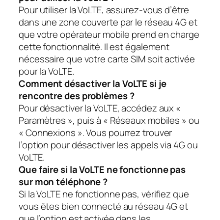
Pour utiliser la VoLTE, assurez-vous d’être
dans une zone couverte par le réseau 4G et
que votre opérateur mobile prend en charge
cette fonctionnalité. Il est également
nécessaire que votre carte SIM soit activée
pour la VoLTE.
Comment désactiver la VoLTE si je
rencontre des problèmes ?
Pour désactiver la VoLTE, accédez aux «
Paramètres », puis à « Réseaux mobiles » ou
« Connexions ». Vous pourrez trouver
l’option pour désactiver les appels via 4G ou
VoLTE.
Que faire si la VoLTE ne fonctionne pas
sur mon téléphone ?
Si la VoLTE ne fonctionne pas, vérifiez que
vous êtes bien connecté au réseau 4G et
que l’option est activée dans les