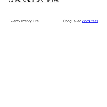
Auteurs/autrices
Thèmes
Twenty Twenty-Five
Conçu avec
WordPress