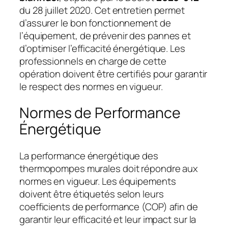
du 28 juillet 2020. Cet entretien permet
d’assurer le bon fonctionnement de
l’équipement, de prévenir des pannes et
d’optimiser l’efficacité énergétique. Les
professionnels en charge de cette
opération doivent être certifiés pour garantir
le respect des normes en vigueur.
Normes de Performance
Énergétique
La performance énergétique des
thermopompes murales doit répondre aux
normes en vigueur. Les équipements
doivent être étiquetés selon leurs
coefficients de performance (COP) afin de
garantir leur efficacité et leur impact sur la