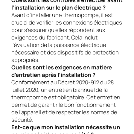
Quels sont les contrôles à effectuer avant
l’installation sur le plan électrique ?
Avant d’installer une thermopompe, il est
crucial de vérifier les connexions électriques
pour s’assurer qu’elles répondent aux
exigences du fabricant. Cela inclut
l’évaluation de la puissance électrique
nécessaire et des dispositifs de protection
appropriés.
Quelles sont les exigences en matière
d’entretien après l’installation ?
Conformément au Décret 2020-912 du 28
juillet 2020, un entretien biannuel de la
thermopompe est obligatoire. Cet entretien
permet de garantir le bon fonctionnement
de l’appareil et de respecter les normes de
sécurité.
Est-ce que mon installation nécessite un