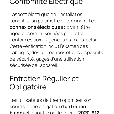
Conformité Électrique
L’aspect électrique de l’installation
constitue un paramètre déterminant. Les
connexions électriques
doivent être
rigoureusement vérifiées pour être
conformes aux exigences du manufacturier.
Cette vérification inclut l’examen des
câblages, des protections et des dispositifs
de sécurité, gages d’une utilisation
sécurisée de l’appareil.
Entretien Régulier et
Obligatoire
Les utilisateurs de thermopompes sont
soumis à une obligation d’
entretien
biannuel
, stipulée par le Décret
2020-912