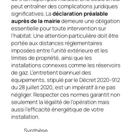
peut entraîner des complications juridiques
significatives. La
déclaration préalable
auprès de la mairie
demeure une obligation
essentielle pour toute intervention sur
l’habitat. Une attention particulière doit être
portée aux distances réglementaires
imposées entre l’unité extérieure et les
limites de propriété, ainsi que les
installations connexes comme les réservoirs
de gaz. L’entretient biannuel des
équipements, stipulé par le Décret 2020-912
du 28 juillet 2020, est un impératif à ne pas
négliger. Respecter ces normes garantit non
seulement la légalité de l’opération mais
aussi l’efficacité énergétique de votre
installation.
Synthèse