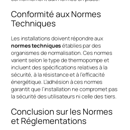
Conformité aux Normes
Techniques
Les installations doivent répondre aux
normes techniques
établies par des
organismes de normalisation. Ces normes
varient selon le type de thermopompe et
incluent des spécifications relatives à la
sécurité, à la résistance et à l’efficacité
énergétique. L’adhésion à ces normes
garantit que l’installation ne compromet pas
la sécurité des utilisateurs ni celle des tiers.
Conclusion sur les Normes
et Réglementations