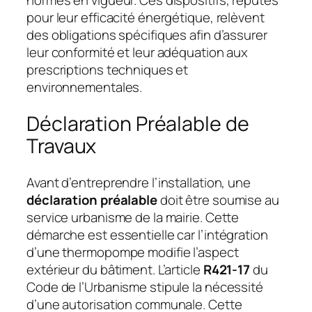
normes en vigueur. Ces dispositifs, réputés
pour leur efficacité énergétique, relèvent
des obligations spécifiques afin d’assurer
leur conformité et leur adéquation aux
prescriptions techniques et
environnementales.
Déclaration Préalable de
Travaux
Avant d’entreprendre l’installation, une
déclaration préalable
doit être soumise au
service urbanisme de la mairie. Cette
démarche est essentielle car l’intégration
d’une thermopompe modifie l’aspect
extérieur du bâtiment. L’article
R421-17
du
Code de l’Urbanisme stipule la nécessité
d’une autorisation communale. Cette