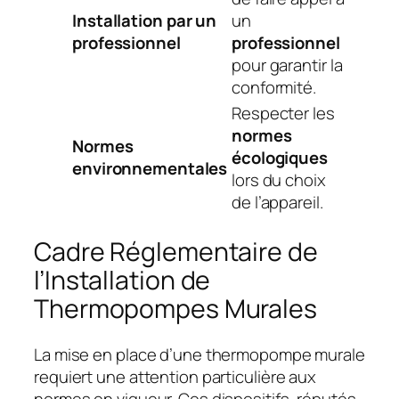
Installation par un
un
professionnel
professionnel
pour garantir la
conformité.
Respecter les
normes
Normes
écologiques
environnementales
lors du choix
de l’appareil.
Cadre Réglementaire de
l’Installation de
Thermopompes Murales
La mise en place d’une thermopompe murale
requiert une attention particulière aux