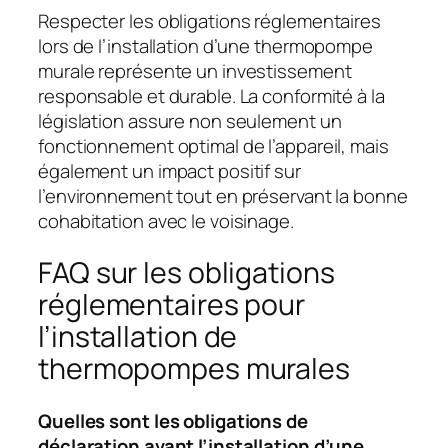
Respecter les obligations réglementaires
lors de l’installation d’une thermopompe
murale représente un investissement
responsable et durable. La conformité à la
législation assure non seulement un
fonctionnement optimal de l’appareil, mais
également un impact positif sur
l’environnement tout en préservant la bonne
cohabitation avec le voisinage.
FAQ sur les obligations
réglementaires pour
l’installation de
thermopompes murales
Quelles sont les obligations de
déclaration avant l’installation d’une