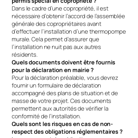
permis spécial en copropriété ?
Dans le cadre d’une copropriété, il est
nécessaire d’obtenir l’accord de l’assemblée
générale des copropriétaires avant
d’effectuer l’installation d’une thermopompe
murale. Cela permet d’assurer que
l’installation ne nuit pas aux autres
résidents.
Quels documents doivent être fournis
pour la déclaration en mairie ?
Pour la déclaration préalable, vous devrez
fournir un formulaire de déclaration
accompagné des plans de situation et de
masse de votre projet. Ces documents
permettent aux autorités de vérifier la
conformité de l’installation.
Quels sont les risques en cas de non-
respect des obligations réglementaires ?