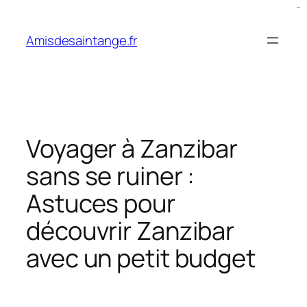
Aller
bento4d
bento4d
bento4d
bento4d
situs toto
au
Amisdesaintange.fr
contenu
Voyager à Zanzibar
sans se ruiner :
Astuces pour
découvrir Zanzibar
avec un petit budget