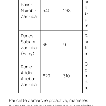
sur
Paris-
Ryanair
Nairobi-
540
298
(Europe)
Zanzibar
puis vol
régional
Dar es
Réserver
Salaam-
sur place
35
9
Zanzibar
tôt le
(Ferry)
matin
Combiner
Rome-
plusieurs
Addis
620
310
moteurs
Abeba-
de
Zanzibar
recherche
Par cette démarche proactive, même les