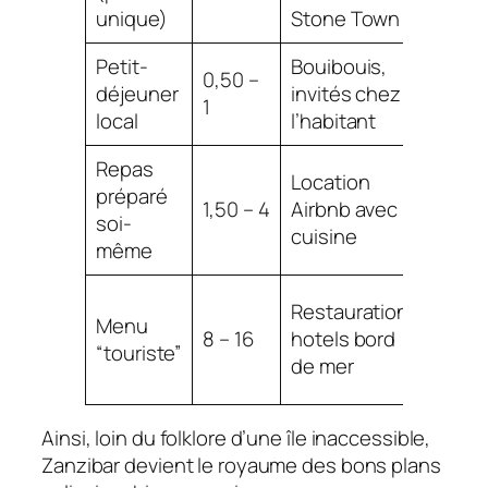
les lo
unique)
Stone Town
Petit-
Bouibouis,
Souve
0,50 –
déjeuner
invités chez
inclus
1
local
l’habitant
guest
Repas
Profit
Location
préparé
march
1,50 – 4
Airbnb avec
soi-
les
cuisine
même
fruits
Négoc
Restauration
Menu
plat à 
8 – 16
hotels bord
“touriste”
hors h
de mer
de po
Ainsi, loin du folklore d’une île inaccessible,
Zanzibar devient le royaume des bons plans