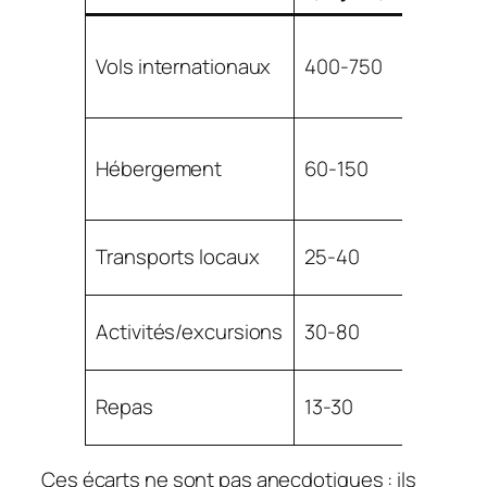
Vols internationaux
400-750
180-350
Hébergement
60-150
12-55
Transports locaux
25-40
2-9
Activités/excursions
30-80
5-25
Repas
13-30
3-8
Ces écarts ne sont pas anecdotiques : ils