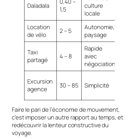
0,40 –
Confor
Daladala
culture
1,5
rudime
locale
Location
Autonomie,
Fatigu
2 – 5
de vélo
paysage
sécuri
Rapide
Taxi
Non off
4 – 8
avec
partagé
prix va
négociation
Coût é
Excursion
30 – 85
Simplicité
manq
agence
liberté
Faire le pari de l’économie de mouvement,
c’est imposer un autre rapport au temps, et
redécouvrir la lenteur constructive du
voyage.