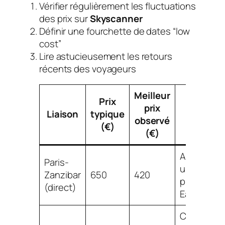
Vérifier régulièrement les fluctuations
des prix sur
Skyscanner
Définir une fourchette de dates “low
cost”
Lire astucieusement les retours
récents des voyageurs
Meilleur
Prix
prix
Astuce
Liaison
typique
observé
bonus
(€)
(€)
Attendre
Paris-
une
Zanzibar
650
420
promo
(direct)
EasyJet
Comparer