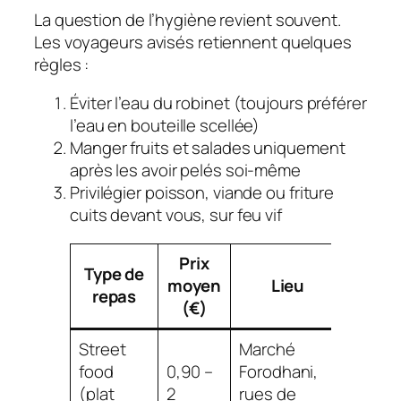
La question de l’hygiène revient souvent.
Les voyageurs avisés retiennent quelques
règles :
Éviter l’eau du robinet (toujours préférer
l’eau en bouteille scellée)
Manger fruits et salades uniquement
après les avoir pelés soi-même
Privilégier poisson, viande ou friture
cuits devant vous, sur feu vif
Prix
Type de
As
moyen
Lieu
repas
d’éc
(€)
Street
Marché
Mang
food
0,90 –
Forodhani,
debou
(plat
2
rues de