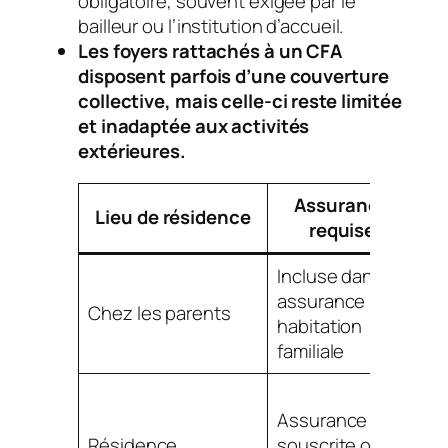
obligatoire, souvent exigée par le
bailleur ou l’institution d’accueil.
Les foyers rattachés à un CFA
disposent parfois d’une couverture
collective, mais celle-ci reste limitée
et inadaptée aux activités
extérieures.
Assurance
Lieu de résidence
Pa
requise
Incluse dans
Co
assurance
ma
Chez les parents
habitation
ri
familiale
do
So
Assurance
li
Résidence
souscrite ou
bâ