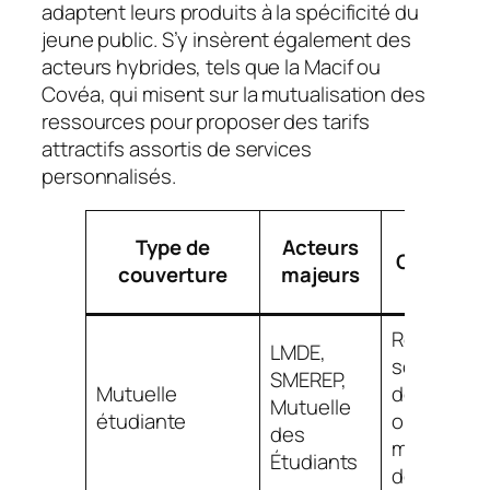
adaptent leurs produits à la spécificité du
jeune public. S’y insèrent également des
acteurs hybrides, tels que la Macif ou
Covéa, qui misent sur la mutualisation des
ressources pour proposer des tarifs
attractifs assortis de services
personnalisés.
Type de
Acteurs
Garantie 
couverture
majeurs
Rembours
LMDE,
soins cour
SMEREP,
Mutuelle
dentaire,
Mutuelle
étudiante
optique,
des
médecine
Étudiants
douce