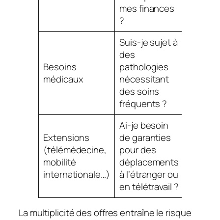
accessi
mes finances
?
Suis-je sujet à
des
Oriente
Besoins
pathologies
formule
médicaux
nécessitant
ou moi
des soins
couvra
fréquents ?
Ai-je besoin
Particu
Extensions
de garanties
utile po
(télémédecine,
pour des
alterna
mobilité
déplacements
mobiles
internationale…)
à l’étranger ou
interna
en télétravail ?
La multiplicité des offres entraîne le risque