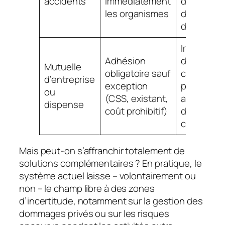
accidents
immédiatement
dépendan
les organismes
de l’initiat
de l’emplo
Impossibil
Adhésion
de choisir
Mutuelle
obligatoire sauf
couvertur
d’entreprise
exception
plus
ou
(CSS, existant,
avantage
dispense
coût prohibitif)
dans certa
cas
Mais peut-on s’affranchir totalement de
solutions complémentaires ? En pratique, le
système actuel laisse – volontairement ou
non – le champ libre à des zones
d’incertitude, notamment sur la gestion des
dommages privés ou sur les risques