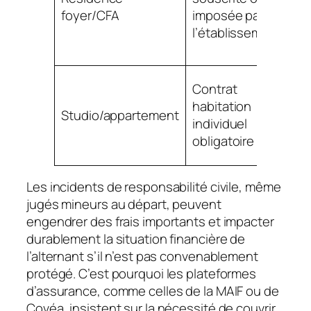
foyer/CFA
imposée par
de
l’établissement
po
si
Pe
Contrat
d’
habitation
Studio/appartement
op
individuel
vo
obligatoire
gl
Les incidents de responsabilité civile, même
jugés mineurs au départ, peuvent
engendrer des frais importants et impacter
durablement la situation financière de
l’alternant s’il n’est pas convenablement
protégé. C’est pourquoi les plateformes
d’assurance, comme celles de la MAIF ou de
Covéa, insistent sur la nécessité de couvrir