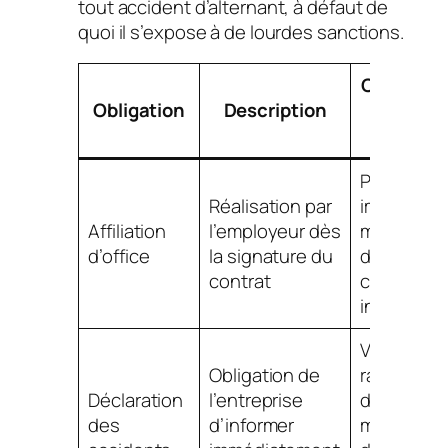
tout accident d’alternant, à défaut de
quoi il s’expose à de lourdes sanctions.
Conséqu
Obligation
Description
pour
l’altern
Protectio
Réalisation par
immédiate
Affiliation
l’employeur dès
mais abse
d’office
la signature du
de choix 
contrat
couvertur
individuell
Versemen
Obligation de
rapide
Déclaration
l’entreprise
d’indemni
des
d’informer
mais