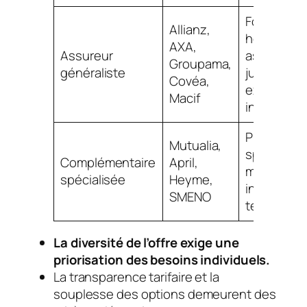
Forfaits
Allianz,
hospitalier
AXA,
Assureur
assistanc
Groupama,
généraliste
juridique,
Covéa,
extension
Macif
internatio
Prise en c
Mutualia,
sports à ri
Complémentaire
April,
mobilité
spécialisée
Heyme,
internation
SMENO
télémédec
La diversité de l’offre exige une
priorisation des besoins individuels.
La transparence tarifaire et la
souplesse des options demeurent des