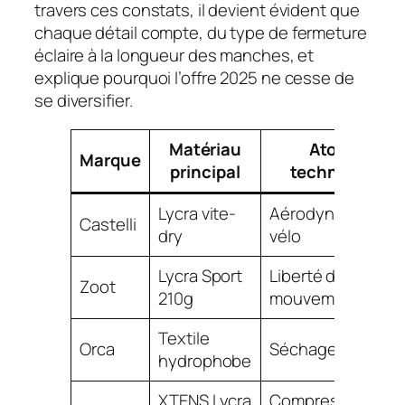
travers ces constats, il devient évident que
chaque détail compte, du type de fermeture
éclaire à la longueur des manches, et
explique pourquoi l’offre 2025 ne cesse de
se diversifier.
Matériau
Atout
Marque
principal
technique
Lycra vite-
Aérodynamisme
Castelli
dry
vélo
Lycra Sport
Liberté de
Zoot
210g
mouvement
Textile
Orca
Séchage rapide
hydrophobe
XTENS Lycra
Compression