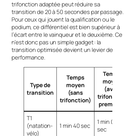
trifonction adaptée peut réduire sa
transition de 20 à 50 secondes par passage.
Pour ceux qui jouent la qualification ou le
podium, ce différentiel est bien supérieur à
l’écart entre le vainqueur et le deuxième. Ce
n’est donc pas un simple gadget : la
transition optimisée devient un levier de
performance.
Temps
Temps
moyen
Type de
moyen
(avec
transition
(sans
e
trifonction
trifonction)
premium)
T1
1 min 05
(natation-
1 min 40 sec
3
sec
vélo)