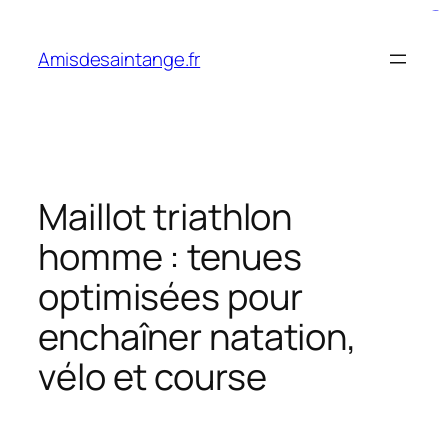
Aller
penidabet
cabe4d
bento4d
situs slot
toto slot
au
Amisdesaintange.fr
contenu
Maillot triathlon
homme : tenues
optimisées pour
enchaîner natation,
vélo et course