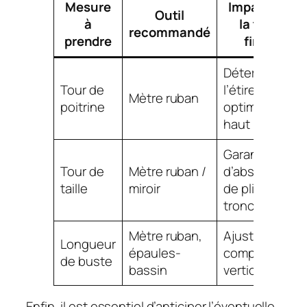
Mesure
Impact sur
Outil
à
la taille
recommandé
prendre
finale
Détermine
Tour de
l’étirement
Mètre ruban
poitrine
optimal du
haut
Garantie
Tour de
Mètre ruban /
d’absence
taille
miroir
de plis au
tronc
Mètre ruban,
Ajuste la
Longueur
épaules-
compression
de buste
bassin
verticale
Enfin, il est essentiel d’anticiper l’éventuelle