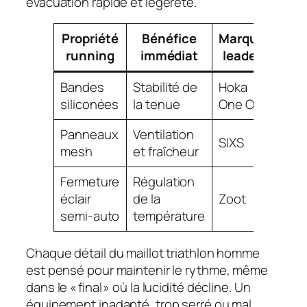
évacuation rapide et légèreté.
Propriété
Bénéfice
Marques
Ex
running
immédiat
leaders
pr
Bandes
Stabilité de
Hoka
Hok
siliconées
la tenue
One One
Aero
Panneaux
Ventilation
SIX
SIXS
mesh
et fraîcheur
Ru
Fermeture
Régulation
Zoo
éclair
de la
Zoot
Ultr
semi-auto
température
Aer
Chaque détail du maillot triathlon homme
est pensé pour maintenir le rythme, même
dans le « final » où la lucidité décline. Un
équipement inadapté, trop serré ou mal